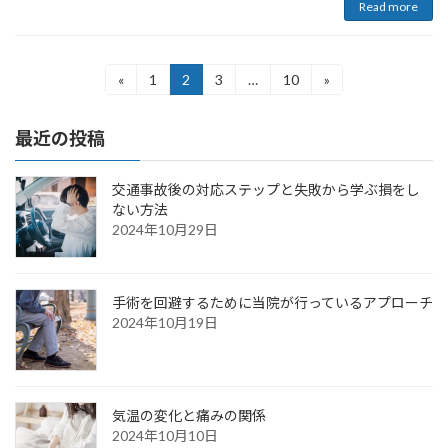
Read more
Posts
Page
Page
Page
Page
«
1
2
3
…
10
»
pagination
最近の投稿
交通事故後の対応ステップと失敗から学ぶ損をし
ない方法
2024年10月29日
手術を回避するために当院が行っているアプローチ
2024年10月19日
気温の変化と痛みの関係
2024年10月10日