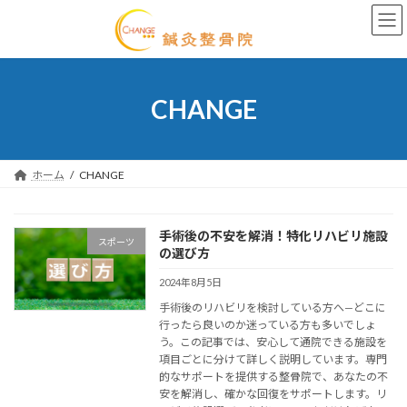
Skip
Skip
to
to
the
the
content
Navigation
CHANGE
ホーム
CHANGE
手術後の不安を解消！特化リハビリ施設
スポーツ
の選び方
2024年8月5日
手術後のリハビリを検討している方へ—どこに
行ったら良いのか迷っている方も多いでしょ
う。この記事では、安心して通院できる施設を
項目ごとに分けて詳しく説明しています。専門
的なサポートを提供する整骨院で、あなたの不
安を解消し、確かな回復をサポートします。リ