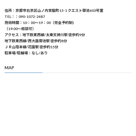
住所：京都市右京区山ノ内宮脇町15-1 クエスト御池603号室
TEL：：090-1072-2487
施術時間：10：00〜19：00（完全予約制)
（19:00〜相談可）
アクセス：地下鉄東西線/太秦天神川駅 徒歩約9分
地下鉄東西線/西大路御池駅 徒歩約8分
ＪＲ山陰本線/花園駅 徒歩約15分
駐車場/駐輪場：なし/あり
MAP