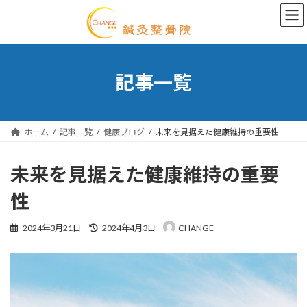
Skip
Skip
to
to
the
the
content
Navigation
記事一覧
ホーム
記事一覧
健康ブログ
未来を見据えた健康維持の重要性
未来を見据えた健康維持の重要
性
Last
2024年3月21日
2024年4月3日
CHANGE
updated
: